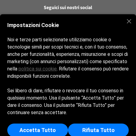
Seguici sui nostri social
Instagram
Impostazioni Cookie
Noi e terze parti selezionate utilizziamo cookie o
Facebook
tecnologie simili per scopi tecnici e, con il tuo consenso,
anche per funzionalità, esperienza, misurazione e scopi di
Contatti
marketing (con annunci personalizzati) come specificato
nella
politica sui cookie
. Rifiutare il consenso può rendere
Bagno Corrado, Via Antonio Gramsci, 2, 47043 Gatteo a
indisponibili funzioni correlate.
Mare (FC)
Sei libero di dare, rifiutare o revocare il tuo consenso in
elvio: +39 328 4299241
qualsiasi momento. Usa il pulsante “Accetta Tutto” per
dare il consenso. Usa il pulsante “Rifiuta Tutto” per
E.B. S.A.S. DI BELLAGAMBA ELVIO & C. - Sede Legale: VIA
continuare senza accettare.
TULLIO BRACCI 2 - 47043 - GATTEO (FC) - Iscritta al registro
delle imprese di Forlì - p.i/c.f: 04669540405 - Numero REA:
Accetta Tutto
Rifiuta Tutto
FO - 431268